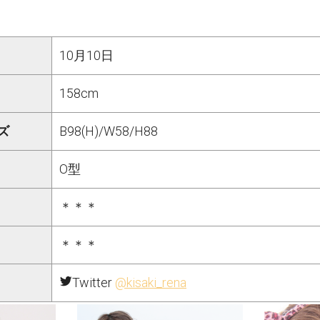
10月10日
158cm
ズ
B98(H)/W58/H88
O型
＊＊＊
＊＊＊
Twitter
@kisaki_rena