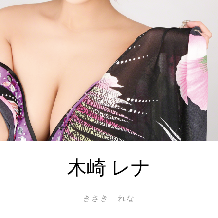
木崎 レナ
きさき れな